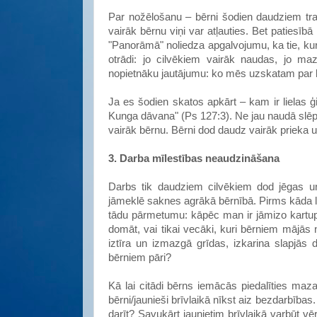
Par nožēlošanu – bērni šodien daudziem traucē
vairāk bērnu viņi var atļauties. Bet patiesī
"Panorāmā" noliedza apgalvojumu, ka tie, kur
otrādi: jo cilvēkiem vairāk naudas, jo ma
nopietnāku jautājumu: ko mēs uzskatam par li
Ja es šodien skatos apkārt – kam ir lielas ģi
Kunga dāvana" (Ps 127:3). Ne jau naudā slēp
vairāk bērnu. Bērni dod daudz vairāk prieka 
3. Darba mīlestības neaudzināšana
Darbs tik daudziem cilvēkiem dod jēgas un p
jāmeklē saknes agrākā bērnībā. Pirms kāda 
tādu pārmetumu: kāpēc man ir jāmizo kartup
domāt, vai tikai vecāki, kuri bērniem mājās 
iztīra un izmazgā grīdas, izkarina slapjās 
bērniem pāri?
Kā lai citādi bērns iemācās piedalīties ma
bērni/jaunieši brīvlaikā nīkst aiz bezdarbība
darīt? Savukārt jaunietim brīvlaikā varbūt