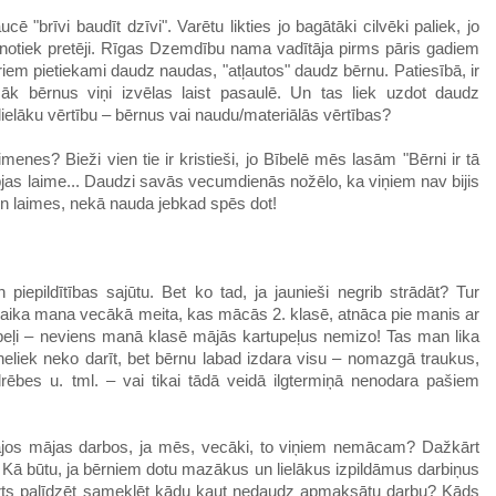
 "brīvi baudīt dzīvi". Varētu likties jo bagātāki cilvēki paliek, jo
bā notiek pretēji. Rīgas Dzemdību nama vadītāja pirms pāris gadiem
iem pietiekami daudz naudas, "atļautos" daudz bērnu. Patiesībā, ir
zāk bērnus viņi izvēlas laist pasaulē. Un tas liek uzdot daudz
elāku vērtību – bērnus vai naudu/materiālās vērtības?
menes? Bieži vien tie ir kristieši, jo Bībelē mēs lasām "Bērni ir tā
jas laime... Daudzi savās vecumdienās nožēlo, ka viņiem nav bijis
un laimes, nekā nauda jebkad spēs dot!
iepildītības sajūtu. Bet ko tad, ja jaunieši negrib strādāt? Tur
laika mana vecākā meita, kas mācās 2. klasē, atnāca pie manis ar
eļi – neviens manā klasē mājās kartupeļus nemizo! Tas man lika
neliek neko darīt, bet bērnu labad izdara visu – nomazgā traukus,
drēbes u. tml. – vai tikai tādā veidā ilgtermiņā nenodara pašiem
zajos mājas darbos, ja mēs, vecāki, to viņiem nemācam? Dažkārt
s. Kā būtu, ja bērniem dotu mazākus un lielākus izpildāmus darbiņus
 vērts palīdzēt sameklēt kādu kaut nedaudz apmaksātu darbu? Kāds