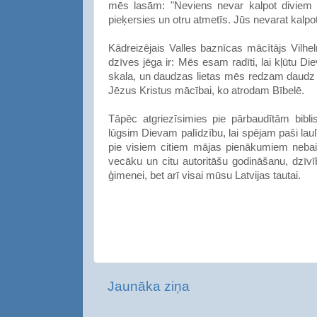
mēs lasām: "Neviens nevar kalpot diviem k
pieķersies un otru atmetīs. Jūs nevarat kalpo
Kādreizējais Valles baznīcas mācītājs Vilh
dzīves jēga ir: Mēs esam radīti, lai kļūtu 
skala, un daudzas lietas mēs redzam daudz s
Jēzus Kristus mācībai, ko atrodam Bībelē.
Tāpēc atgriezīsimies pie pārbaudītām bibli
lūgsim Dievam palīdzību, lai spējam paši lau
pie visiem citiem mājas pienākumiem nebai
vecāku un citu autoritāšu godināšanu, dzīv
ģimenei, bet arī visai mūsu Latvijas tautai.
Jaunāka ziņa