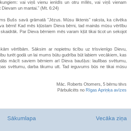
ungiem: vai viņš vienu ienīdīs un otru mīlēs, vai viņš vienam
t Dievam un mantai." (Mt. 6:24)
elms Bušs savā grāmatā "Jēzus. Mūsu liktenis" raksta, ka cilvēka
Dieva bērni! Kad mēs kļūstam Dieva bērni, tad mainās mūsu vērtību
kaidrāk. Par Dieva bērniem mēs varam kļūt tikai ticot un sekojot
skām vērtībām. Sāksim ar nopietnu ticību uz trīsvienīgo Dievu,
lību turēt godā un lai mums būtu gudrība būt labiem vecākiem, kas
dās mācīt saviem bērniem arī Dieva baušļus: laulības svētumu,
ības svētumu, darba tikumu utt. Tad ieguvums būs ne tikai mūsu
Māc. Roberts Otomers, 5 bērnu tēvs
Pārbulicēts no
Rīgas Apriņķa avīzes
Sākumlapa
Vecāka ziņa