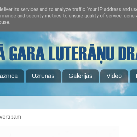
liver its services and to analyze traffic. Your IP address and u
rmance and security metrics to ensure quality of service, gene
buse.
aznīca
Uzrunas
Galerijas
Video
vērtībām