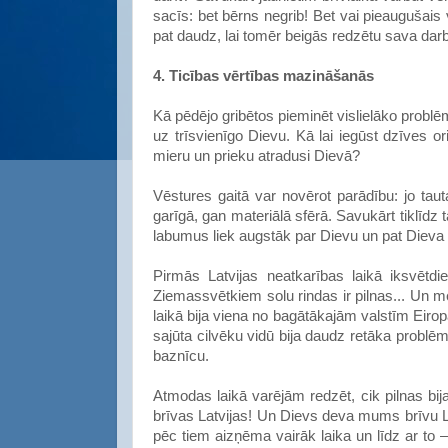
sacīs: bet bērns negrib! Bet vai pieaugušais 
pat daudz, lai tomēr beigās redzētu sava dar
4. Ticības vērtības mazināšanās
Kā pēdējo gribētos pieminēt vislielāko problē
uz trīsvienīgo Dievu. Kā lai iegūst dzīves or
mieru un prieku atradusi Dievā?
Vēstures gaitā var novērot parādību: jo tau
garīgā, gan materiālā sfērā. Savukārt tiklīdz 
labumus liek augstāk par Dievu un pat Dieva 
Pirmās Latvijas neatkarības laikā iksvētdi
Ziemassvētkiem solu rindas ir pilnas... Un m
laikā bija viena no bagātākajām valstīm Eirop
sajūta cilvēku vidū bija daudz retāka problēma
baznīcu.
Atmodas laikā varējām redzēt, cik pilnas bi
brīvas Latvijas! Un Dievs deva mums brīvu La
pēc tiem aizņēma vairāk laika un līdz ar to 