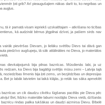
vienmēr ļoti grib? Arī pieaugušajiem nākas darīt to, ko negribas un
ba augļus.
mu, tā ir pamatā visam iepriekš uzskaitītajam – atkrišana no ticības
ientierus, kā audzināt bērnus jēgpilnai dzīvei, ja pašiem sirds nav
ta vairāk pievēršas Dievam, jo lielāku svētību Dievs tai dāvā gan
tauta piedzīvo augšupeju, tā sāk attālināties no Dieva, jo materiālos
vietā.
enas dievkalpojumā bija pilnas baznīcas. Mūsdienās labi, ja uz
ēs redzam, ka Dievs bija bagātīgi svētījis mūsu zemi – Latvija tajā
ā, noziedzības līmenis bija ļoti zems, un bezjēdzības un depresijas
. Bet jo labāk latvietim tai laikā klājās, jo retāk tas sāka apmeklēt
ja baznīcas un cik daudzu cilvēku lūgšanas pacēlās pie Dieva pēc
tviju! Bet, līdzko materiālie labumi nostājās Dieva vietā, dzīšanās
– baznīcu rindas palika tukšākas un daudzi aizmirsa Dievu. Bībelē