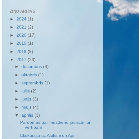
ZIŅU ARHĪVS
►
2024
(1)
►
2021
(2)
►
2020
(17)
►
2019
(1)
►
2018
(9)
▼
2017
(23)
►
decembris
(4)
►
oktobris
(1)
►
septembris
(1)
►
jūlijs
(2)
►
jūnijs
(3)
►
maijs
(4)
▼
aprīlis
(3)
Pārdomas par mūsdienu jaunatni un
vērtībām
Ekskursija uz Alūksni un Api