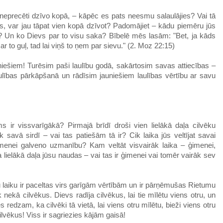
 neprecēti dzīvo kopā, – kāpēc es pats neesmu salaulājies? Vai tā
es, var jau tāpat vien kopā dzīvot? Padomājiet – kādu piemēru jūs
? Un ko Dievs par to visu saka? Bībelē mēs lasām: "Bet, ja kāds
 ar to guļ, tad lai viņš to ņem par sievu." (2. Moz 22:15)
ešiem! Turēsim paši laulību godā, sakārtosim savas attiecības –
aulības pārkāpšanā un rādīsim jauniešiem laulības vērtību ar savu
s ir vissvarīgākā? Pirmajā brīdī droši vien lielākā daļa cilvēku
k savā sirdī – vai tas patiešām tā ir? Cik laika jūs veltījat savai
imenei galveno uzmanību? Kam veltāt visvairāk laika – ģimenei,
a lielākā daļa jūsu naudas – vai tas ir ģimenei vai tomēr vairāk sev
du laiku ir paceltas virs garīgām vērtībām un ir pārņēmušas Rietumu
k nekā cilvēkus. Dievs radīja cilvēkus, lai tie mīlētu viens otru, un
ēs redzam, ka cilvēki tā vietā, lai viens otru mīlētu, bieži viens otru
ilvēkus! Viss ir sagriezies kājām gaisā!