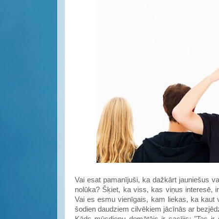
Vai esat pamanījuši, ka dažkārt jauniešus v
nolūka? Šķiet, ka viss, kas viņus interesē, ir 
Vai es esmu vienīgais, kam liekas, ka kaut v
šodien daudziem cilvēkiem jācīnās ar bezjēd