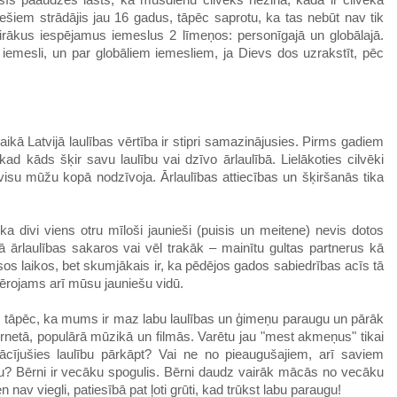
 šīs paaudzes lāsts, ka mūsdienu cilvēks nezina, kāda ir cilvēka
iešiem strādājis jau 16 gadus, tāpēc saprotu, ka tas nebūt nav tik
rākus iespējamus iemeslus 2 līmeņos: personīgajā un globālajā.
 iemesli, un par globāliem iemesliem, ja Dievs dos uzrakstīt, pēc
aikā Latvijā laulības vērtība ir stipri samazinājusies. Pirms gadiem
d kāds šķir savu laulību vai dzīvo ārlaulībā. Lielākoties cilvēki
ī visu mūžu kopā nodzīvoja. Ārlaulības attiecības un šķiršanās tika
a divi viens otru mīloši jaunieši (puisis un meitene) nevis dotos
pā ārlaulības sakaros vai vēl trakāk – mainītu gultas partnerus kā
isos laikos, bet skumjākais ir, ka pēdējos gados sabiedrības acīs tā
vērojams arī mūsu jauniešu vidū.
āt, tāpēc, ka mums ir maz labu laulības un ģimeņu paraugu un pārāk
ernetā, populārā mūzikā un filmās. Varētu jau "mest akmeņus" tikai
mācījušies laulību pārkāpt? Vai ne no pieaugušajiem, arī saviem
ru? Bērni ir vecāku spogulis. Bērni daudz vairāk mācās no vecāku
nav viegli, patiesībā pat ļoti grūti, kad trūkst labu paraugu!