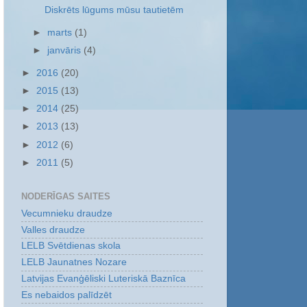
Diskrēts lūgums mūsu tautietēm
►
marts
(1)
►
janvāris
(4)
►
2016
(20)
►
2015
(13)
►
2014
(25)
►
2013
(13)
►
2012
(6)
►
2011
(5)
NODERĪGAS SAITES
Vecumnieku draudze
Valles draudze
LELB Svētdienas skola
LELB Jaunatnes Nozare
Latvijas Evanģēliski Luteriskā Baznīca
Es nebaidos palīdzēt