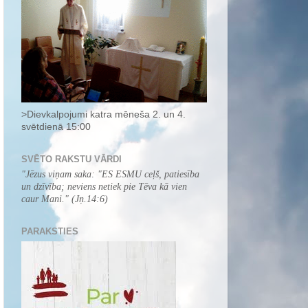
>Dievkalpojumi katra mēneša 2. un 4.
svētdienā 15:00
SVĒTO RAKSTU VĀRDI
"
Jēzus viņam saka: "ES ESMU ceļš, patiesība
un dzīvība; neviens netiek pie Tēva kā vien
caur Mani.
" (Jņ.14:6)
PARAKSTIES