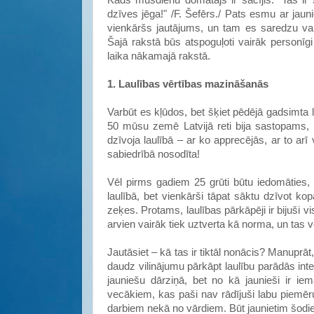
Kāds mūsdienu domātājs ir sacījis: "Tas ir
dzīves jēga!" /F. Šefērs./ Pats esmu ar jaun
vienkāršs jautājums, un tam es saredzu vai
Šajā rakstā būs atspoguļoti vairāk personīgi
laika nākamajā rakstā.
1. Laulības vērtības mazināšanās
Varbūt es kļūdos, bet šķiet pēdējā gadsimta l
50 mūsu zemē Latvijā reti bija sastopams, ka
dzīvoja laulībā – ar ko apprecējās, ar to ar
sabiedrībā nosodīta!
Vēl pirms gadiem 25 grūti būtu iedomāties, k
laulībā, bet vienkārši tāpat sāktu dzīvot ko
zeķes. Protams, laulības pārkāpēji ir bijuši v
arvien vairāk tiek uztverta kā norma, un tas 
Jautāsiet – kā tas ir tiktāl nonācis? Manupr
daudz vilinājumu pārkāpt laulību parādās int
jauniešu dārziņā, bet no kā jaunieši ir ie
vecākiem, kas paši nav rādījuši labu piemē
darbiem nekā no vārdiem. Būt jaunietim šodien 