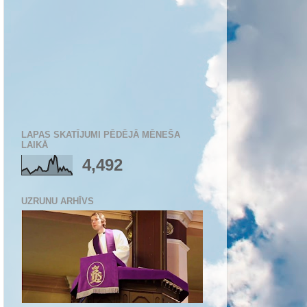
LAPAS SKATĪJUMI PĒDĒJĀ MĒNEŠA
LAIKĀ
4,492
UZRUNU ARHĪVS