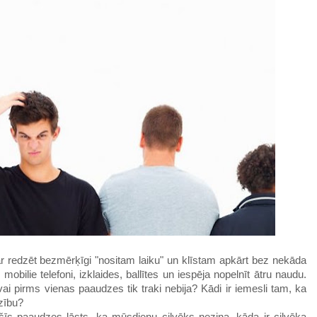
ar redzēt bezmērķīgi "nositam laiku" un klīstam apkārt bez nekāda
mobilie telefoni, izklaides, ballītes un iespēja nopelnīt ātru naudu.
ai pirms vienas paaudzes tik traki nebija? Kādi ir iemesli tam, ka
zību?