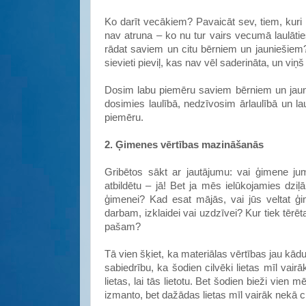
Ko darīt vecākiem? Pavaicāt sev, tiem, kuri
nav atruna – ko nu tur vairs vecumā laulāti
rādat saviem un citu bērniem un jauniešiem
sievieti pieviļ, kas nav vēl saderināta, un viņš
Dosim labu piemēru saviem bērniem un jauni
dosimies laulībā, nedzīvosim ārlaulībā un l
piemēru.
2. Ģimenes vērtības mazināšanās
Gribētos sākt ar jautājumu: vai ģimene jum
atbildētu – jā! Bet ja mēs ielūkojamies dziļā
ģimenei? Kad esat mājās, vai jūs veltat ģ
darbam, izklaidei vai uzdzīvei? Kur tiek tērēt
pašam?
Tā vien šķiet, ka materiālas vērtības jau kā
sabiedrību, ka šodien cilvēki lietas mīl vairā
lietas, lai tās lietotu. Bet šodien bieži vien m
izmanto, bet dažādas lietas mīl vairāk nekā c