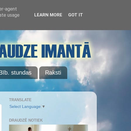
ser-agent
rate usage
LEARN MORE
GOT IT
Bīb. stundas
Raksti
TRANSLATE
Select Language
▼
DRAUDZĒ NOTIEK