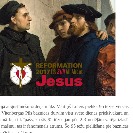
jā augustīniešu ordeņa mūks Mārtiņš Luters pielika 95 tēzes vērstas
ie Vitenbergas Pils baznīcas durvīm visu svēto dienas priekšvakarā un
mā bija tik īpašs, ka šīs 95 tēzes jau pēc 2-3 nedēļām varēja izlasīt
 mašīnu, tas ir fenomenāls ātrums. Šo 95 tēžu pielikšana pie baznīcas
ormācijas iesākums.