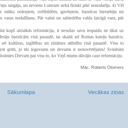
viņu sargāja, un neviens Luteram nekā fiziski pāri nenodarīja. 4) Vēl
 uz mūku ordeņiem, svētbildēm, gavēņiem, baznīcas hierarhiju un
 varas nodalīšanu. Pār valsti un sabiedrību valda laicīgā vara, pār
aikā kopš aizsākās reformācija, ir nesušas savu iespaidu ne tikai uz
esiju baznīcām visā pasaulē, tai skaitā arī Romas katoļu baznīcu.
arī kultūras, izglītības un zinātnes attīstību visā pasaulē. Visu to
ļoti grūti, jo tās ieguvums un devums ir nenovērtējams! Svinēsim
iksimies Dievam par visu to, ko Viņš mums dāvājis caur reformāciju.
Māc. Roberts Otomers
Sākumlapa
Vecākas ziņas