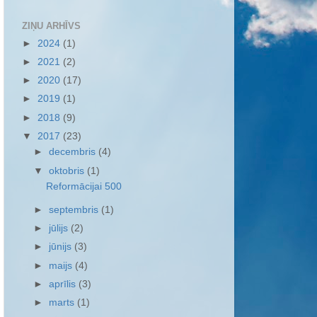
ZIŅU ARHĪVS
►
2024
(1)
►
2021
(2)
►
2020
(17)
►
2019
(1)
►
2018
(9)
▼
2017
(23)
►
decembris
(4)
▼
oktobris
(1)
Reformācijai 500
►
septembris
(1)
►
jūlijs
(2)
►
jūnijs
(3)
►
maijs
(4)
►
aprīlis
(3)
►
marts
(1)