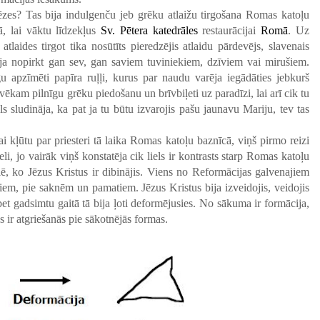
tēzes?
Tas bija indulgenču jeb grēku atlaižu tirgošana Romas katoļu
, lai vāktu līdzekļus
Sv. Pētera katedrāles
restaurācijai
Romā
. Uz
tlaides tirgot tika nosūtīts pieredzējis atlaidu pārdevējs, slavenais
ēja nopirkt gan sev, gan saviem tuviniekiem, dzīviem vai mirušiem.
 apzīmēti papīra ruļļi, kurus par naudu varēja iegādāties jebkurš
lvēkam pilnīgu grēku piedošanu un brīvbiļeti uz paradīzi, lai arī cik tu
ls sludināja, ka pat ja tu būtu izvarojis pašu jaunavu Mariju, tev tas
ai kļūtu par priesteri tā laika Romas katoļu baznīcā, viņš pirmo reizi
eli, jo vairāk viņš konstatēja cik liels ir kontrasts starp Romas katoļu
lē, ko Jēzus Kristus ir dibinājis. Viens no Reformācijas galvenajiem
tiem, pie saknēm un pamatiem. Jēzus Kristus bija izveidojis, veidojis
bet gadsimtu gaitā tā bija ļoti deformējusies. No sākuma ir formācija,
 ir atgriešanās pie sākotnējās formas.