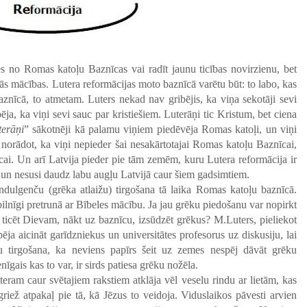
es no Romas katoļu Baznīcas vai radīt jaunu ticības novirzienu, bet
ās mācības. Lutera reformācijas moto baznīcā varētu būt: to labo, kas
 baznīcā, to atmetam. Luters nekad nav gribējis, ka viņa sekotāji sevi
ēja, ka viņi sevi sauc par kristiešiem. Luterāņi tic Kristum, bet ciena
terāņi
” sākotnēji kā palamu viņiem piedēvēja Romas katoļi, un viņi
ā norādot, ka viņi nepieder šai nesakārtotajai Romas katoļu Baznīcai,
īcai. Un arī Latvija pieder pie tām zemēm, kuru Lutera reformācija ir
 un nesusi daudz labu augļu Latvijā caur šiem gadsimtiem.
indulgenču (grēka atlaižu) tirgošana tā laika Romas katoļu baznīcā.
 pilnīgi pretrunā ar Bībeles mācību. Ja jau grēku piedošanu var nopirkt
ticēt Dievam, nākt uz baznīcu, izsūdzēt grēkus? M.Luters, pieliekot
ja aicināt garīdzniekus un universitātes profesorus uz diskusiju, lai
ču tirgošana, ka neviens papīrs šeit uz zemes nespēj dāvāt grēku
enīgais kas to var, ir sirds patiesa grēku nožēla.
eram caur svētajiem rakstiem atklāja vēl veselu rindu ar lietām, kas
riež atpakaļ pie tā, kā Jēzus to veidoja. Viduslaikos pāvesti arvien