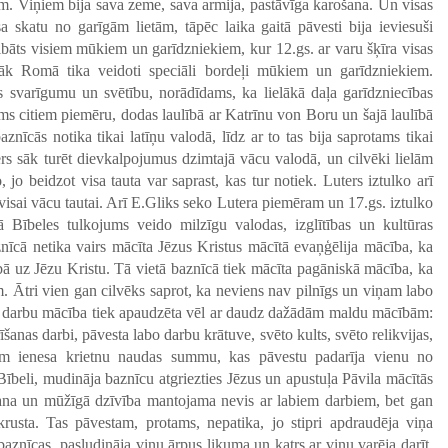
tām. Viņiem bija sava zeme, sava armija, pastāvīga karošana. Un visas
 skatu no garīgām lietām, tāpēc laika gaitā pāvesti bija ieviesuši
ibāts visiem mūkiem un garīdzniekiem, kur 12.gs. ar varu šķīra visas
ēlāk Romā tika veidoti speciāli bordeļi mūkiem un garīdzniekiem.
s svarīgumu un svētību, norādīdams, ka lielākā daļa garīdzniecības
dams citiem piemēru, dodas laulībā ar Katrīnu von Boru un šajā laulībā
nīcās notika tikai latīņu valodā, līdz ar to tas bija saprotams tikai
ers sāk turēt dievkalpojumus dzimtajā vācu valodā, un cilvēki lielām
jo beidzot visa tauta var saprast, kas tur notiek. Luters iztulko arī
visai vācu tautai. Arī E.Gliks seko Lutera piemēram un 17.gs. iztulko
ā Bībeles tulkojums veido milzīgu valodas, izglītības un kultūras
baznīcā netika vairs mācīta Jēzus Kristus mācītā evaņģēlija mācība, ka
ībā uz Jēzu Kristu. Tā vietā baznīcā tiek mācīta pagāniskā mācība, ka
. Ātri vien gan cilvēks saprot, ka neviens nav pilnīgs un viņam labo
bo darbu mācība tiek apaudzēta vēl ar daudz dažādām maldu mācībām:
īšanas darbi, pāvesta labo darbu krātuve, svēto kults, svēto relikvijas,
tam ienesa krietnu naudas summu, kas pāvestu padarīja vienu no
Bībeli, mudināja baznīcu atgriezties Jēzus un apustuļa Pāvila mācītās
šana un mūžīgā dzīvība mantojama nevis ar labiem darbiem, bet gan
rusta. Tas pāvestam, protams, nepatika, jo stipri apdraudēja viņa
znīcas, pasludināja viņu ārpus likuma un katrs ar viņu varēja darīt,