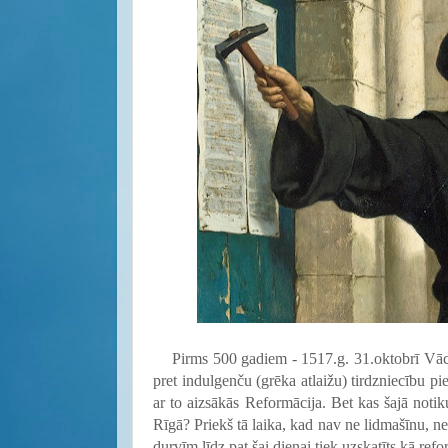
Pirms 500 gadiem - 1517.g. 31.oktobrī Vāci
pret indulgenču (grēka atlaižu) tirdzniecību p
ar to aizsākās Reformācija. Bet kas šajā notiku
Rīgā? Priekš tā laika, kad nav ne lidmašīnu, ne
durvīm līdz pat šai dienai tiek uzskatīts kā ref