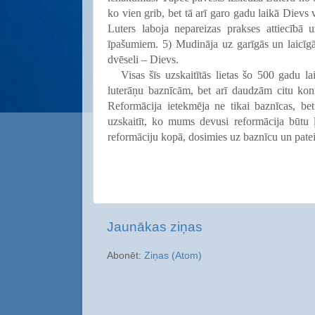
ko vien grib, bet tā arī garo gadu laikā Dievs 
Luters laboja nepareizas prakses attiecībā
īpašumiem. 5) Mudināja uz garīgās un laicīgās
dvēseli – Dievs.
Visas šīs uzskaitītās lietas šo 500 gadu l
luterāņu baznīcām, bet arī daudzām citu konf
Reformācija ietekmēja ne tikai baznīcas, bet 
uzskaitīt, ko mums devusi reformācija būtu 
reformāciju kopā, dosimies uz baznīcu un pate
Jaunākas ziņas
Abonēt:
Ziņas (Atom)