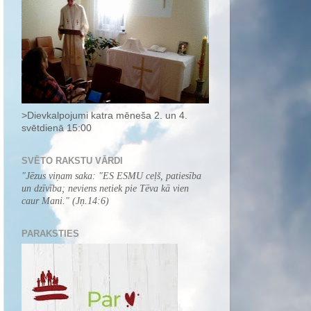
>Dievkalpojumi katra mēneša 2. un 4.
svētdienā 15:00
SVĒTO RAKSTU VĀRDI
"
Jēzus viņam saka: "ES ESMU ceļš, patiesība
un dzīvība; neviens netiek pie Tēva kā vien
caur Mani.
" (Jņ.14:6)
PARAKSTIES