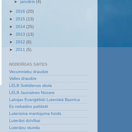
►
janvāris
(4)
►
2016
(20)
►
2015
(13)
►
2014
(25)
►
2013
(13)
►
2012
(6)
►
2011
(5)
NODERĪGAS SAITES
Vecumnieku draudze
Valles draudze
LELB Svētdienas skola
LELB Jaunatnes Nozare
Latvijas Evanģēliski Luteriskā Baznīca
Es nebaidos palīdzēt
Luterisma mantojuma fonds
Luterāņi dzīvībai
Luterāņu stunda