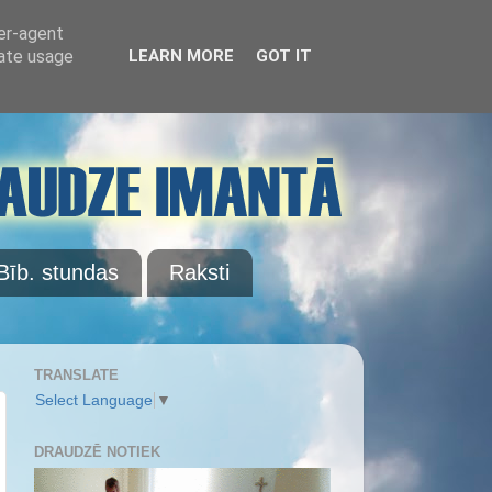
ser-agent
rate usage
LEARN MORE
GOT IT
Bīb. stundas
Raksti
TRANSLATE
Select Language
▼
DRAUDZĒ NOTIEK