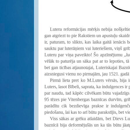
Lutera reformācijas mērķis nebija nošķelti
gan atgriezt to pie Rakstiem un apustuļu skaidr
ir, paturam, to slikto, kas laika gaitā ienācis
sauktu par luterāņiem vai luteriešiem, viņš grib
Luteru par viņa paveikto! Šo apzīmējumu „
lu
vēlāk to paturēja un sāka pat ar to lepoties, t
bet gan ticības atjaunotajai, Luteriskajai Bazn
aizsniegusi vienu no pirmajām, jau 1521. gadā
Pirmā lieta pret ko M.Luters vērsās, bija 
Luters, lasot Bībeli, saprata, ka indulgences ir
par naudu, tad kāpēc cilvēkam būtu vajadzīgs 
95 tēzes pie Vitenbergas baznīcas durvīm, gribē
parādītu cik bezdievīga prakse ir indulgen
piedošanu, lai kas to arī būtu parakstījis, bet vi
Viss sākas ar grēku atlaidām, bet Dievs Lut
baznīcā bija deformējušās un ka tās būtu jāatg