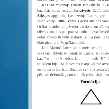
Kas tad mudināja Luteru sarakstīt šīs 95 
baznīcā, kuras izsludināja
pāvests
1517. gadā
Saksij
as apgabalu, kur dzīvoja Luters, grēku a
sprediķotājs
Jānis Tecels
. Grēku atlaides var
Grēku atlaides ar pāvesta parakstu un zīmogu
cilvēks, un, kas pēc pāvesta solītā, deva šim ci
lielus grēkus tu būtu sastrādājis. Kā pats Tece
tiktu piedots ar šo grēku atlaidi.
Kad Mārtiņš Luters sāka studēt teoloģiju, l
sāka lasīt Bībeli. Jo vairāk M.Luters lasīja Bīb
baznīcu un to Baznīcu, kas ir aprakstīta Bībe
saukļiem bija:
Ad fontes
tas ir atpakaļ pie avo
un formējis ļoti labu Baznīcu šeit virs zemes, 
pēc tam deformācija un tad nāk reformācija, kas