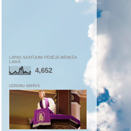
LAPAS SKATĪJUMI PĒDĒJĀ MĒNEŠA
LAIKĀ
4,652
UZRUNU ARHĪVS