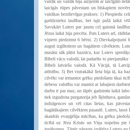
vairāk un vairāk bija aizņemti ar laicīgām lie
laicīgās rūpes pāvestam un bīskapiem novērsa
vairākas bezdievīgas prakses: 1) Piespiedu cel
garīdznieku laulības, bet tajā pašā laikā v
Savukārt Luters par jaunu ceļ gaismā laulība
Jēzus laikā bija precēta. Pats Luters arī, rādī
viņiem piedzimst 6 bērni. 2) Dievkalpojumi baz
augsti izglītotiem un bagātiem cilvēkiem. Lut
masām sāk plūst baznīcu, kur Luters sprediķo, 
Bībeli vācu valodā, lai padarītu to pieejamāku 
Bībeli latviešu valodā. Kā Vācijā, tā Latvij
attīstību. 3) Bet vistrakākā lieta bija tā, ka 
cilvēki var iemantot grēku piedošanu tikai tic
debesu valstību var mantot ar labajiem darbiem
darbu ir par maz, un tāpēc gadsimtu laikā la
tiek izgudrota purgatorija jeb šķīstītava, gandar
indulgences un vēl citas lietas, kas pāves
bagātākajiem cilvēkiem pasaulē. Luters, lasot 
skaidrās evaņģēlija mācības, ka grēku piedo
ticībā uz Jēzu Kristu un Viņa nopelnu pie k
ienākumus. Tāpēc pāvests izslēdza Luteru no ba