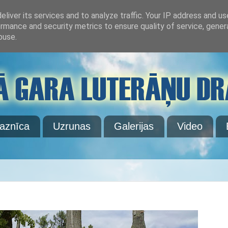
liver its services and to analyze traffic. Your IP address and u
rmance and security metrics to ensure quality of service, gene
buse.
aznīca
Uzrunas
Galerijas
Video