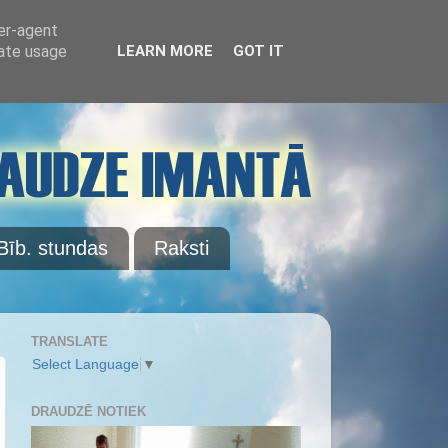
ser-agent
rate usage
LEARN MORE
GOT IT
Bīb. stundas
Raksti
TRANSLATE
Select Language
▼
DRAUDZĒ NOTIEK