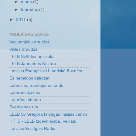
►
marts
(1)
►
februāris
(1)
►
2011
(5)
NODERĪGAS SAITES
Vecumnieku draudze
Valles draudze
LELB Svētdienas skola
LELB Jaunatnes Nozare
Latvijas Evanģēliski Luteriskā Baznīca
Es nebaidos palīdzēt
Luterisma mantojuma fonds
Luterāņi dzīvībai
Luterāņu stunda
Svētdienas rīts
LELB Sv.Gregora kristīgās misijas centrs
IHTIS - LELB Izdevniecība, Veikals
Latvijas Kristīgais Radio