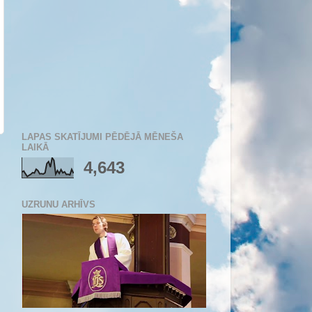
LAPAS SKATĪJUMI PĒDĒJĀ MĒNEŠA
LAIKĀ
4,643
UZRUNU ARHĪVS