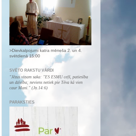
>Dievkalpojumi katra mēneša 2. un 4.
svētdienā 15:00
SVĒTO RAKSTU VĀRDI
"
Jēzus viņam saka: "ES ESMU ceļš, patiesība
un dzīvība; neviens netiek pie Tēva kā vien
caur Mani.
" (Jņ.14:6)
PARAKSTIES