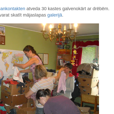
iankontakten
atveda 30 kastes galvenokārt ar drēbēm.
 varat skatīt mājaslapas
galerijā
.