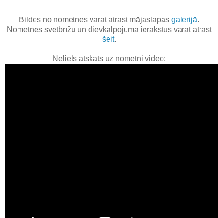
Bildes no nometnes varat atrast mājaslapas
galerijā
.
Nometnes svētbrīžu un dievkalpojuma ierakstus varat atrast
šeit
.
Neliels atskats uz nometni video: