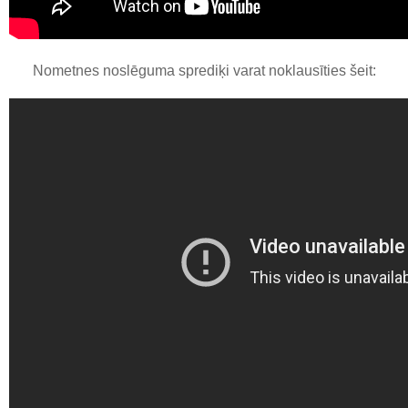
Nometnes noslēguma sprediķi varat noklausīties šeit: