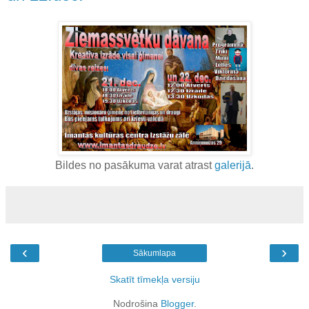
Bildes no pasākuma varat atrast
galerijā
.
‹
›
Sākumlapa
Skatīt tīmekļa versiju
Nodrošina
Blogger
.