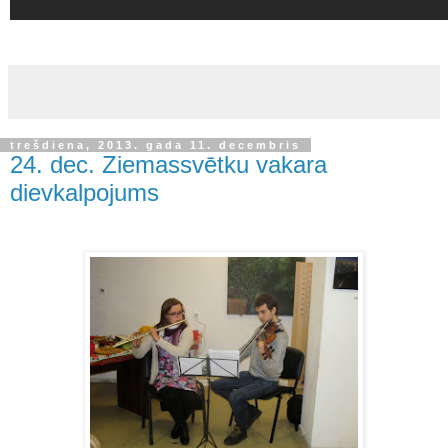
trešdiena, 2013. gada 11. decembris
24. dec. Ziemassvētku vakara
dievkalpojums