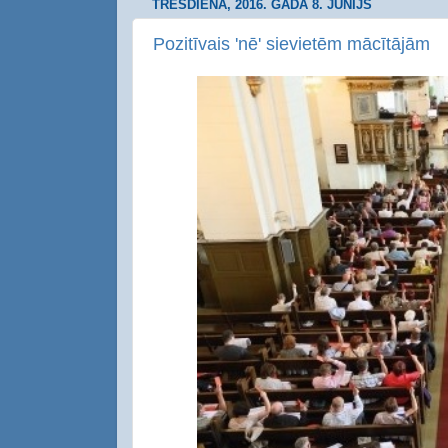
TREŠDIENA, 2016. GADA 8. JŪNIJS
Pozitīvais 'nē' sievietēm mācītājām