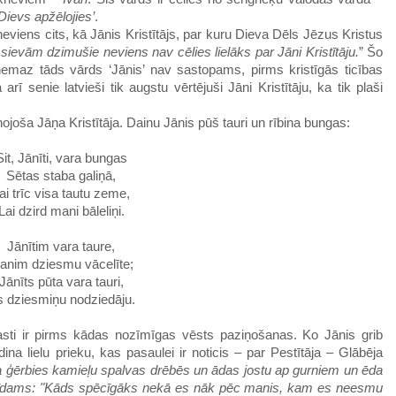
Dievs apžēlojies’
.
r neviens cits, kā Jānis Kristītājs, par kuru Dieva Dēls Jēzus Kristus
sievām dzimušie neviens nav cēlies lielāks par Jāni Kristītāju.
”
Šo
 nemaz tāds vārds ‘Jānis’ nav sastopams, pirms kristīgās ticības
arī senie latvieši tik augstu vērtējuši Jāni Kristītāju, ka tik plaši
ūnojoša
Jāņa Kristītāja
. Dainu Jānis
pūš tauri
un
rībina
bungas:
Sit, Jānīti, vara bungas
Sētas staba galiņā,
ai trīc visa tautu zeme,
Lai dzird mani bāleliņi.
Jānītim vara taure,
anim dziesmu vācelīte;
Jānīts pūta vara tauri,
 dziesmiņu nodziedāju.
asti ir pirms kādas nozīmīgas vēsts paziņošanas. Ko
Jānis
grib
dina
lielu
prieku
, kas
pasaulei
ir
noticis
– par
Pestītāja
–
Glābēja
a ģērbies kamieļu spalvas drēbēs un ādas jostu ap gurniem un ēda
cīdams: "Kāds spēcīgāks nekā es nāk pēc manis, kam es neesmu