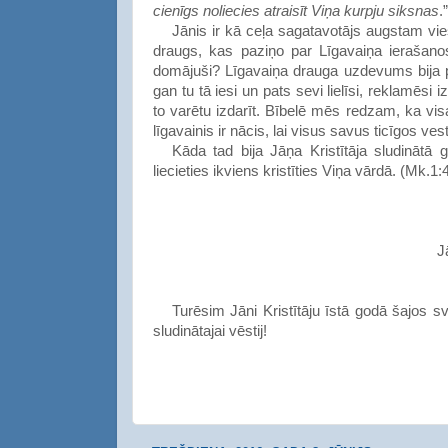
cienīgs noliecies atraisīt Viņa kurpju siksnas
.”
Jānis ir kā ceļa sagatavotājs augstam vies
draugs
, kas
paziņo
par
Līgavaiņa
ierašano
domājuši
? Līgavaiņa drauga uzdevums bija pi
gan tu tā iesi un pats sevi lielīsi, reklamēsi
to varētu izdarīt. Bībelē mēs redzam, ka visa
līgavainis ir nācis, lai visus savus ticīgos v
Kāda tad bija
Jāņa Kristītāja sludinātā 
liecieties ikviens kristīties
Viņa vārdā. (Mk.1:4
J
Turēsim
Jāni Kristītāju īstā godā šajos s
sludinātajai vēstij
!