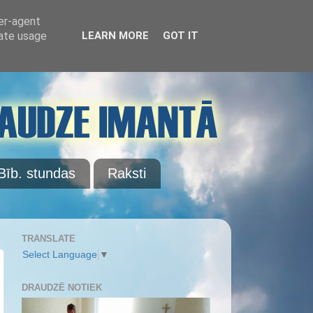
ser-agent
rate usage
LEARN MORE
GOT IT
Bīb. stundas
Raksti
TRANSLATE
Select Language
▼
DRAUDZĒ NOTIEK