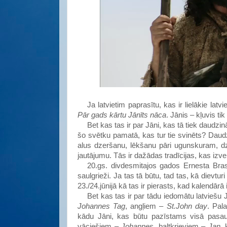
Ja latvietim paprasītu, kas ir lielākie
latvi
Pār gads kārtu Jānīts nāca
.
Jānis
– kļuvis tik
Bet kas tas
ir par
Jāni
, kas tā tiek
daudzin
šo svētku pamatā, kas tur tie svinēts? Daud
alus dzeršanu, lēkšanu pāri ugunskuram, dz
jautājumu. Tās ir dažādas tradīcijas, kas izvei
20.gs. divdesmitajos gados Ernesta Brast
saulgrieži. Ja tas tā būtu, tad tas, kā dievtur
23./24.jūnijā kā tas ir pierasts, kad kalendārā 
Bet kas tas ir par tādu iedomātu latviešu J
Johannes Tag
, angļiem –
St.John day
. Pal
kādu
Jāni
, kas būtu
pazīstams
visā
pasau
vāciešiem –
Johannes
, baltkrieviem –
Jan
,