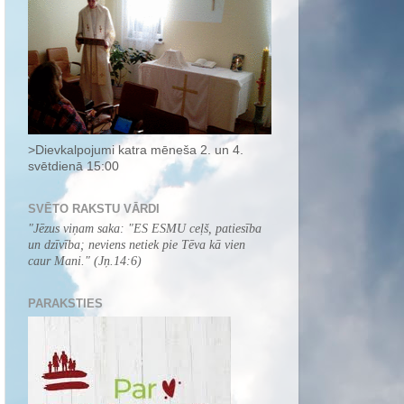
>Dievkalpojumi katra mēneša 2. un 4.
svētdienā 15:00
SVĒTO RAKSTU VĀRDI
"
Jēzus viņam saka: "ES ESMU ceļš, patiesība
un dzīvība; neviens netiek pie Tēva kā vien
caur Mani.
" (Jņ.14:6)
PARAKSTIES