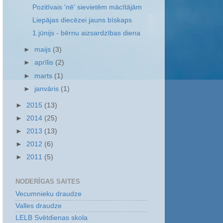
Pozitīvais 'nē' sievietēm mācītājām
Liepājas diecēzei jauns bīskaps
1.jūnijs - bērnu aizsardzības diena
►
maijs
(3)
►
aprīlis
(2)
►
marts
(1)
►
janvāris
(1)
►
2015
(13)
►
2014
(25)
►
2013
(13)
►
2012
(6)
►
2011
(5)
NODERĪGAS SAITES
Vecumnieku draudze
Valles draudze
LELB Svētdienas skola