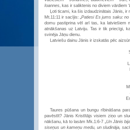
Ioannes
, kas ir saliktenis no diviem vārdiem ‘
Ļoti ticami, ka šis izdaudzinātais Jānis, i
Mt.11:11 ir sacījis: „
Patiesi Es jums saku: no 
domu pastiprina vēl arī tas, ka latviešiem
atnākšanas uz Latviju. Tas ir tik priecīgi, ka 
svinēja Jāņu dienu.
Latviešu
dainu Jānis
ir izskatās pēc aizs
L
M
Es
Taures pūšana un bungu rībināšana par
pavēstīt
? Jānis
Kristītājs
visiem
ziņo un slu
nākšanu
, kā to lasām Mk.1:6-7 „
Un Jānis bij
siseņus un kameņu medu, un sludināja, sa