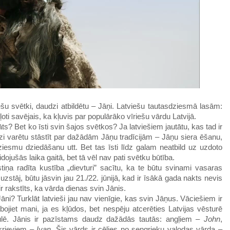
ešu svētki, daudzi atbildētu
– Jāņi. Latviešu tautasdziesmā lasām:
 ļoti savējais, ka kļuvis par populārāko vīriešu vārdu Latvijā.
āts
? Bet
ko
īsti svin šajos svētkos? Ja latviešiem jautātu, kas tad ir
zi varētu stāstīt par dažādām Jāņu tradīcijām – Jāņu siera ēšanu,
iesmu dziedāšanu utt. Bet tas īsti līdz galam neatbild uz uzdoto
dojušās laika gaitā, bet tā vēl nav pati svētku būtība.
iņa radīta kustība „dievturi” sacītu, ka te būtu svinami vasaras
i uzstāj, būtu jāsvin jau 21./22. jūnijā, kad ir īsākā gada nakts nevis
ir rakstīts, ka vārda dienas svin Jānis.
āni? Turklāt latvieši jau nav vienīgie, kas svin Jāņus. Vāciešiem ir
abojiet mani, ja es kļūdos, bet nespēju atcerēties
Latvijas vēsturē
lē
.
Jānis ir pazīstams daudz
dažādās tautās: angļiem –
John
,
 krieviem –
Ivan
. Šis vārds ir cēlies no sengrieķu valodas vārda –