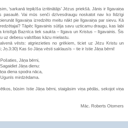
im, ‘sarkanā tepiķīša izritinātājs’ Jēzus priekšā.
Jānis
ir
līgavaiņa
s
pasaulē
. Vai mūs
senči
dzīvesdraugu
noskatot
nav ko
līdzīgi
erunāt līgavaiņa izredzēto meitu nākt pie līgavaiņa par sievu. Kā
 izredzētajai? Tāpēc līgavainis sūtīja savu uzticamu draugu, kas labi
 kristīgā Baznīca tiek saukta – līgava un Kristus – līgavainis. Šis
estu uz debesu valstības kāzu mielastu.
galvenā vēsts
:
atgriezieties no grēkiem, ticiet uz Jēzu Kristu un
; Jņ.3:30)
Kas šo
Jāņa
vēsti
saklausīs
– tie ir
īstie
Jāņa bērni!
Pošaties, Jāņa bērni,
Sagaidiet Jāņa dienu:
āņa diena spodra nāca,
Ugunīs mirdzēdama.
vētkos
, būsim
īstie Jāņa bērni
,
staigāsim
viņa pēdās
, sekojot viņa
Māc. Roberts Otomers