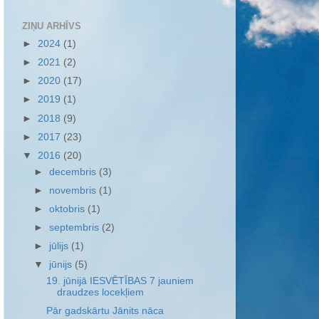
ZIŅU ARHĪVS
►
2024
(1)
►
2021
(2)
►
2020
(17)
►
2019
(1)
►
2018
(9)
►
2017
(23)
▼
2016
(20)
►
decembris
(3)
►
novembris
(1)
►
oktobris
(1)
►
septembris
(2)
►
jūlijs
(1)
▼
jūnijs
(5)
19. jūnijā IESVĒTĪBAS 7 jauniem
draudzes locekļiem
Pār gadskārtu Jānits nāca