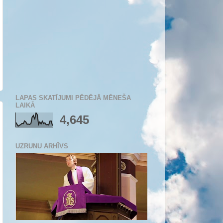
LAPAS SKATĪJUMI PĒDĒJĀ MĒNEŠA
LAIKĀ
4,645
UZRUNU ARHĪVS