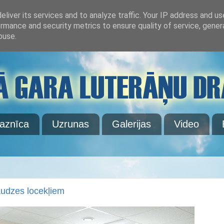
liver its services and to analyze traffic. Your IP address and u
rmance and security metrics to ensure quality of service, gene
buse.
aznīca
Uzrunas
Galerijas
Video
audzes locekļiem