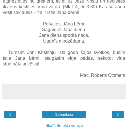
atgriezieties no grēkiem, ticiet uz Jēzu Kristu un liecieties
ikviens kristīties
Viņa vārdā. (Mk.1:4; Jņ.3:30)
Kas šo
Jāņa
vēsti
saklausīs
– tie ir
īstie
Jāņa bērni!
Pošaties, Jāņa bērni,
Sagaidiet Jāņa dienu:
Jāņa diena spodra nāca,
Ugunīs mirdzēdama.
Turēsim
Jāni Kristītāju īstā godā šajos svētkos
, būsim
īstie Jāņa bērni
,
staigāsim
viņa pēdās
, sekojot viņa
sludinātajai vēstij
!
Māc. Roberts Otomers
‹
›
Sākumlapa
Skatīt tīmekļa versiju