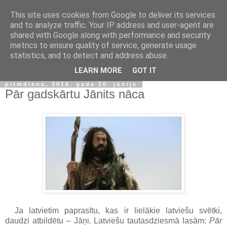
This site uses cookies from Google to deliver its services
and to analyze traffic. Your IP address and user-agent are
shared with Google along with performance and security
metrics to ensure quality of service, generate usage
statistics, and to detect and address abuse.
▼
LEARN MORE
GOT IT
pirmdiena, 2016. gada 20. jūnijs
Pār gadskārtu Jānits nāca
Ja latvietim paprasītu, kas ir lielākie
latviešu svētki,
daudzi atbildētu
– Jāņi. Latviešu tautasdziesmā lasām:
Pār