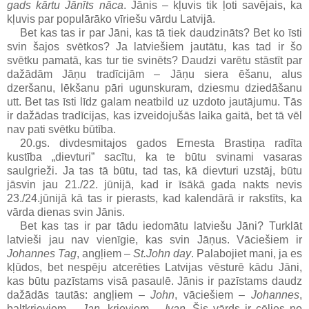
gads kārtu Jānīts nāca
.
Jānis
– kļuvis tik ļoti savējais, ka
kļuvis par populārāko vīriešu vārdu Latvijā.
Bet kas tas
ir par
Jāni
, kas tā tiek
daudzināts
? Bet
ko
īsti
svin šajos svētkos? Ja latviešiem jautātu, kas tad ir šo
svētku pamatā, kas tur tie svinēts? Daudzi varētu stāstīt par
dažādām Jāņu tradīcijām – Jāņu siera ēšanu, alus
dzeršanu, lēkšanu pāri ugunskuram, dziesmu dziedāšanu
utt. Bet tas īsti līdz galam neatbild uz uzdoto jautājumu. Tās
ir dažādas tradīcijas, kas izveidojušās laika gaitā, bet tā vēl
nav pati svētku būtība.
20.gs. divdesmitajos gados Ernesta Brastiņa radīta
kustība „dievturi” sacītu, ka te būtu svinami vasaras
saulgrieži. Ja tas tā būtu, tad tas, kā dievturi uzstāj, būtu
jāsvin jau 21./22. jūnijā, kad ir īsākā gada nakts nevis
23./24.jūnijā kā tas ir pierasts, kad kalendārā ir rakstīts, ka
vārda dienas svin Jānis.
Bet kas tas ir par tādu iedomātu latviešu Jāni? Turklāt
latvieši jau nav vienīgie, kas svin Jāņus. Vāciešiem ir
Johannes Tag
, angļiem –
St.John day
. Palabojiet mani, ja es
kļūdos, bet nespēju atcerēties
Latvijas vēsturē kādu
Jāni
,
kas būtu
pazīstams
visā
pasaulē
.
Jānis ir pazīstams daudz
dažādās tautās: angļiem –
John
, vāciešiem –
Johannes
,
baltkrieviem –
Jan
, krieviem –
Ivan
. Šis vārds ir cēlies no