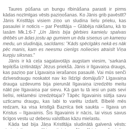
Taures pūšana un bungu rībināšana parasti ir pirms
kādas nozīmīgas vēsts paziņošanas. Ko
Jānis
grib
pavēstīt
?
Jānis
Kristītājs
visiem
ziņo un sludina
lielu
prieku
, kas
pasaulei
ir
noticis
– par
Pestītāja
–
Glābēja
nākšanu
, kā to
lasām Mk.1:6-7 „
Un Jānis bija ģērbies kamieļu spalvas
drēbēs un ādas jostu ap gurniem un ēda siseņus un kameņu
medu, un sludināja, sacīdams: "Kāds spēcīgāks nekā es nāk
pēc manis, kam es neesmu cienīgs noliecies atraisīt Viņa
kurpju siksnas
.”
Jānis ir kā ceļa sagatavotājs augstam viesim, ‘sarkanā
tepiķīša izritinātājs’ Jēzus priekšā.
Jānis
ir
līgavaiņa draugs
,
kas
paziņo
par
Līgavaiņa
ierašanos
pasaulē
. Vai mūs
senči
dzīvesdraugu
noskatot
nav ko
līdzīgi domājuši
? Līgavaiņa
drauga uzdevums bija pierunāt līgavaiņa izredzēto meitu
nākt pie līgavaiņa par sievu. Kā gan tu tā iesi un pats sevi
lielīsi, reklamēsi izredzētajai? Tāpēc līgavainis sūtīja savu
uzticamu draugu, kas labi to varētu izdarīt. Bībelē mēs
redzam, ka visa kristīgā Baznīca tiek saukta – līgava un
Kristus – līgavainis. Šis līgavainis ir nācis, lai visus savus
ticīgos vestu uz debesu valstības kāzu mielastu.
Kāda tad bija
Jāņa Kristītāja sludinātā galvenā vēsts
: