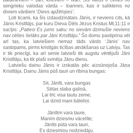
sengrieķu valodas vārda –
Ioannes
, kas ir saliktenis no
diviem vārdiem ‘
Dievs apžēlojies’
.
Ļoti ticami, ka šis izdaudzinātais Jānis, ir neviens cits, kā
Jānis Kristītājs, par kuru Dieva Dēls Jēzus Kristus Mt.11:11 ir
sacījis: „
Patiesi Es jums saku: no sievām dzimušie neviens
nav cēlies lielāks par Jāni Kristītāju.
”
Šo domu pastiprina vēl
arī tas, ka latviešiem nemaz tāds vārds ‘Jānis’ nav
sastopams, pirms kristīgās ticības atnākšanas uz Latviju. Tas
ir tik priecīgi, ka arī senie latvieši tik augstu vērtējuši Jāni
Kristītāju, ka tik plaši svinēja Jāņu dienu.
Latviešu
dainu Jānis
ir izskatās pēc aizsūnojoša
Jāņa
Kristītāja
. Dainu Jānis
pūš tauri
un
rībina
bungas:
Sit, Jānīti, vara bungas
Sētas staba galiņā,
Lai trīc visa tautu zeme,
Lai dzird mani bāleliņi.
Jānītim vara taure,
Manim dziesmu vācelīte;
Jānīts pūta vara tauri,
Es dziesmiņu nodziedāju.