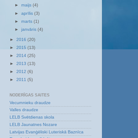
►
maijs
(4)
►
aprīlis
(3)
►
marts
(1)
►
janvāris
(4)
►
2016
(20)
►
2015
(13)
►
2014
(25)
►
2013
(13)
►
2012
(6)
►
2011
(5)
NODERĪGAS SAITES
Vecumnieku draudze
Valles draudze
LELB Svētdienas skola
LELB Jaunatnes Nozare
Latvijas Evanģēliski Luteriskā Baznīca