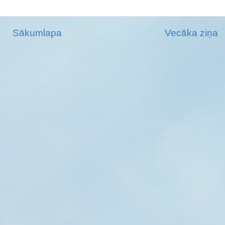
Sākumlapa
Vecāka ziņa