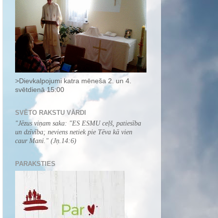
>Dievkalpojumi katra mēneša 2. un 4.
svētdienā 15:00
SVĒTO RAKSTU VĀRDI
"
Jēzus viņam saka: "ES ESMU ceļš, patiesība
un dzīvība; neviens netiek pie Tēva kā vien
caur Mani.
" (Jņ.14:6)
PARAKSTIES