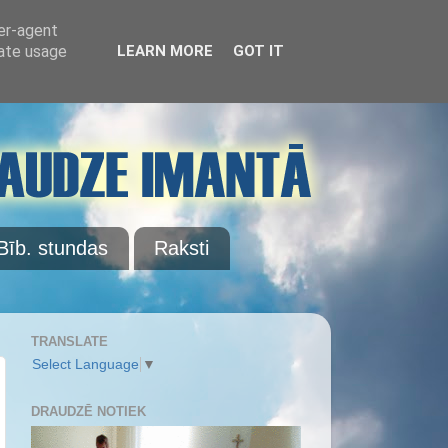
ser-agent
rate usage
LEARN MORE
GOT IT
Bīb. stundas
Raksti
TRANSLATE
Select Language
▼
DRAUDZĒ NOTIEK