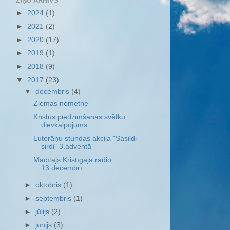
ZIŅU ARHĪVS
►
2024
(1)
►
2021
(2)
►
2020
(17)
►
2019
(1)
►
2018
(9)
▼
2017
(23)
▼
decembris
(4)
Ziemas nometne
Kristus piedzimšanas svētku
dievkalpojums
Luterāņu stundas akcija "Sasildi
sirdi" 3.adventā
Mācītājs Kristīgajā radio
13.decembrī
►
oktobris
(1)
►
septembris
(1)
►
jūlijs
(2)
►
jūnijs
(3)