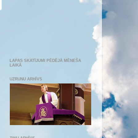
LAPAS SKATĪJUMI PĒDĒJĀ MĒNEŠA
LAIKĀ
UZRUNU ARHĪVS