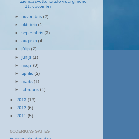
Ziemassvētku izrāde visai ģimenei
21. decembrī
►
novembris
(2)
►
oktobris
(1)
►
septembris
(3)
►
augusts
(4)
►
jūlijs
(2)
►
jūnijs
(1)
►
maijs
(3)
►
aprīlis
(2)
►
marts
(1)
►
februāris
(1)
►
2013
(13)
►
2012
(6)
►
2011
(5)
NODERĪGAS SAITES
Vecumnieku draudze