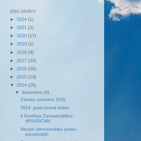
ZIŅU ARHĪVS
►
2024
(1)
►
2021
(2)
►
2020
(17)
►
2019
(1)
►
2018
(9)
►
2017
(23)
►
2016
(20)
►
2015
(13)
▼
2014
(25)
▼
decembris
(5)
Ziemas nometne 2015
2014. gads īsumā bildēs
6 Kristības Ziemassvētkos -
APSVEICAM
Nesam ziemassvētku prieku
pansionātā!