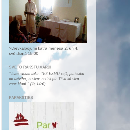
>Dievkalpojumi katra mēneša 2. un 4.
svētdienā 15:00
SVĒTO RAKSTU VĀRDI
"
Jēzus viņam saka: "ES ESMU ceļš, patiesība
un dzīvība; neviens netiek pie Tēva kā vien
caur Mani.
" (Jņ.14:6)
PARAKSTIES