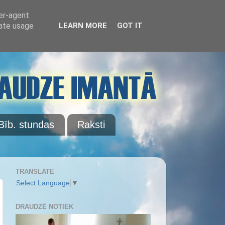
ser-agent
rate usage
LEARN MORE
GOT IT
Bīb. stundas
Raksti
TRANSLATE
Select Language
▼
DRAUDZĒ NOTIEK