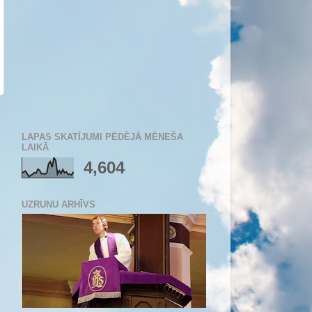
LAPAS SKATĪJUMI PĒDĒJĀ MĒNEŠA
LAIKĀ
4,604
UZRUNU ARHĪVS