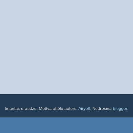
Imantas draudze. Motīva attēlu autors:
Airyelf
. Nodrošina
Blogger
.