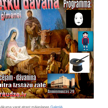
asākuma varat atrast mājaslapas
Galerijā
.