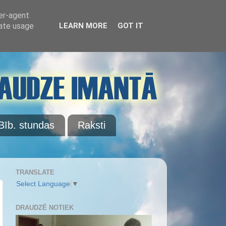
ser-agent
rate usage
LEARN MORE
GOT IT
Bīb. stundas
Raksti
TRANSLATE
Select Language
▼
DRAUDZĒ NOTIEK