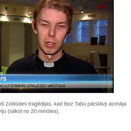
pš Zolitūdes traģēdijas, kad Bez Tabu pārstāvji aicināja
viju (sākot no 20.minūtes).