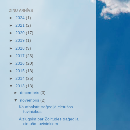
ZIŅU ARHĪVS
►
2024
(1)
►
2021
(2)
►
2020
(17)
►
2019
(1)
►
2018
(9)
►
2017
(23)
►
2016
(20)
►
2015
(13)
►
2014
(25)
▼
2013
(13)
►
decembris
(3)
▼
novembris
(2)
Kā atbalstīt traģēdijā cietušos
tuviniekus
Aizlūgsim par Zolitūdes traģēdijā
cietušo tuviniekiem