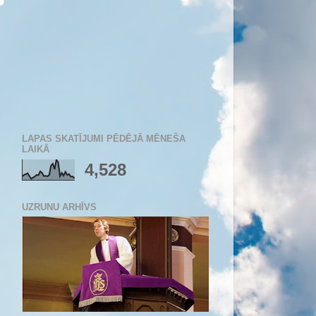
LAPAS SKATĪJUMI PĒDĒJĀ MĒNEŠA
LAIKĀ
4,528
UZRUNU ARHĪVS