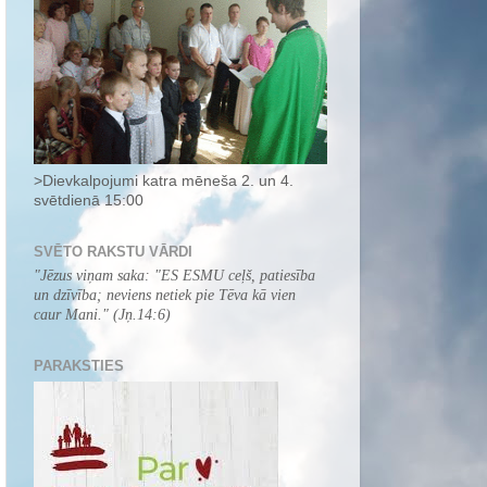
>Dievkalpojumi katra mēneša 2. un 4.
svētdienā 15:00
SVĒTO RAKSTU VĀRDI
"
Jēzus viņam saka: "ES ESMU ceļš, patiesība
un dzīvība; neviens netiek pie Tēva kā vien
caur Mani.
" (Jņ.14:6)
PARAKSTIES