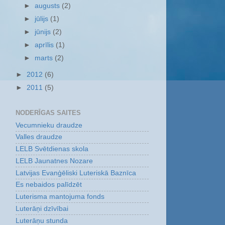
►
augusts
(2)
►
jūlijs
(1)
►
jūnijs
(2)
►
aprīlis
(1)
►
marts
(2)
►
2012
(6)
►
2011
(5)
NODERĪGAS SAITES
Vecumnieku draudze
Valles draudze
LELB Svētdienas skola
LELB Jaunatnes Nozare
Latvijas Evanģēliski Luteriskā Baznīca
Es nebaidos palīdzēt
Luterisma mantojuma fonds
Luterāņi dzīvībai
Luterāņu stunda